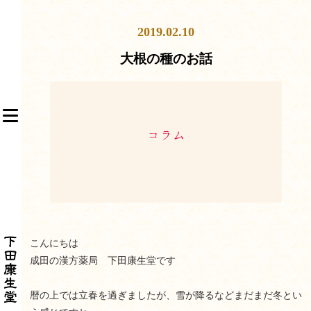
S
k
2019.02.10
i
p
大根の種のお話
t
o
m
TOGGLE NAVIGATION
a
i
n
c
o
n
t
e
こんにちは
n
成田の漢方薬局 下田康生堂です
t
暦の上では立春を過ぎましたが、雪が降るなどまだまだ冬とい