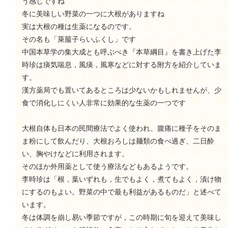
う感じですね
冬に美味しい野菜の一つに大根がありますね
実は大根の種は生薬になるのです。
その名も「萊菔子らいふくし」です
中国本草学の集大成とも呼ぶべき『本草綱目』を書き上げた李
時珍は痰気喘息，風痰，風寒などに対する附方を紹介していま
す。
漢方薬局でも置いてあるところは少ないかもしれませんが、少
食で消化しにくい人非常に効果的な生薬の一つです
大根自体も日本の民間療法でよく使われ、腹痛に種子をそのま
ま粉にして飲んだり、大根おろしは麺類の食べ過ぎ、二日酔
い、胸やけなどに利用されます。
そのほか外用薬として使う療法などもあるようです。
李時珍は「根，葉いずれも，生でもよく，煮てもよく，漬け物
にするのもよい。野菜の中で最も利益があるものだ」と述べて
います。
冬は体調を崩し易い季節ですが，この時期に旬を迎えて美味し