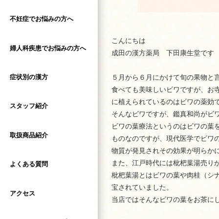
不妊症でお悩みの方へ
こんにちは
婦人科疾患でお悩みの方へ
成田の漢方薬局 下田康生堂です
症状別の漢方
５月から６月にかけて旬の果物と
食べても美味しいビワですが、お
に植えられているのはビワの薬効
スタッフ紹介
そんなビワですが、鑑真和尚がビ
ビワの葉療法というのはビワの葉
取扱商品紹介
ものなのですが、現代医学でビワ
物質が発見されその効果が明らか
また、江戸時代には枇杷葉湯売り
よくある質問
枇杷葉湯とはビワの葉や肉桂（シ
宝されていました。
アクセス
当店ではそんなビワの葉をお茶に