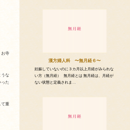
。お寺
漢方婦人科 〜無月経６〜
妊娠していないのに３カ月以上月経がみられな
ような
い方（無月経） 無月経とは 無月経は、月経が
ない状態と定義されま…
いった
して重