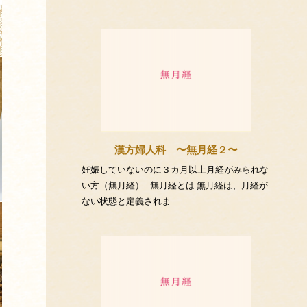
漢方婦人科 〜無月経２〜
妊娠していないのに３カ月以上月経がみられな
い方（無月経） 無月経とは 無月経は、月経が
ない状態と定義されま…