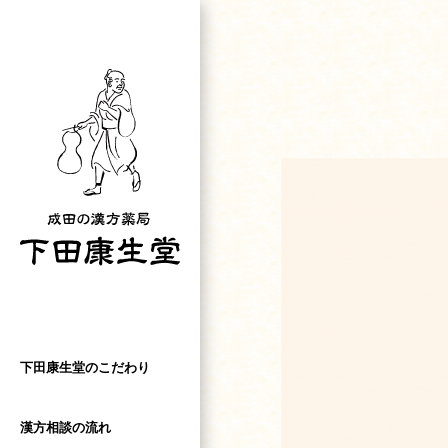
S
k
i
p
t
o
m
a
i
n
c
o
n
t
e
下田康生堂のこだわり
n
t
漢方相談の流れ