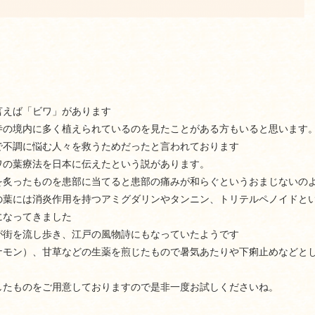
言えば「ビワ」があります
寺の境内に多く植えられているのを見たことがある方もいると思います
で不調に悩む人々を救うためだったと言われております
ワの葉療法を日本に伝えたという説があります。
を炙ったものを患部に当てると患部の痛みが和らぐというおまじないの
の葉には消炎作用を持つアミグダリンやタンニン、トリテルペノイドと
になってきました
が街を流し歩き、江戸の風物詩にもなっていたようです
ナモン）、甘草などの生薬を煎じたもので暑気あたりや下痢止めなどと
したものをご用意しておりますので是非一度お試しくださいね。