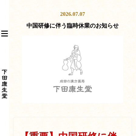
S
k
2026.07.07
i
p
中国研修に伴う臨時休業のお知らせ
t
TOGGLE NAVIGATION
o
m
a
i
n
c
o
n
t
e
n
t