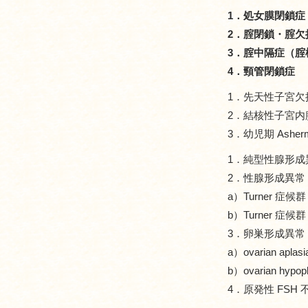
1．処女膜閉鎖症
2．腟閉鎖・腟欠
3．腟中隔症（腟
4．頸管閉鎖症
1．先天性子宮欠
2．結核性子宮内
3．幼児期 Asher
1．純型性腺形成
2．性腺形成異常
a）Turner 症候
b）Turner 症
3．卵巣形成異常（
a）ovarian aplasi
b）ovarian hypopl
4．原発性 FSH