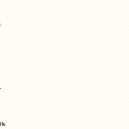
群
ど
療後