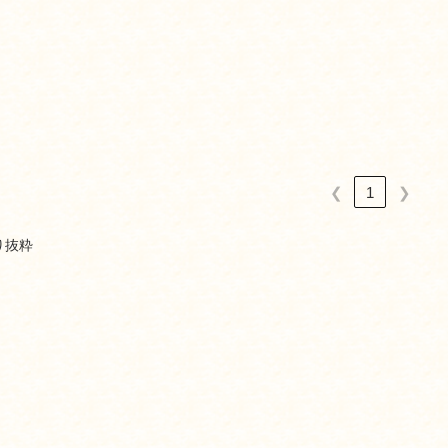
❮
1
❯
り抜粋