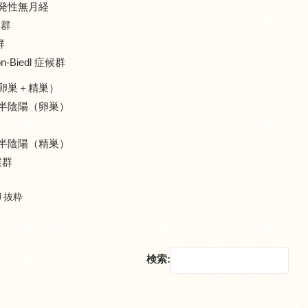
発性無月経
候群
群
on-Biedl 症候群
卵巣＋精巣）
半陰陽（卵巣）
半陰陽（精巣）
候群
り抜粋
検索: