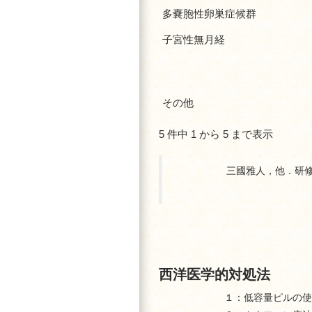
多嚢胞性卵巣症候群
子宮性無月経
その他
5 件中 1 から 5 まで表示
三國雅人，他．研修医
西洋医学的対処法
１：低容量ピルの使