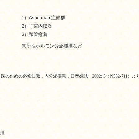
1）Asherman 症候群
2）子宮内膜炎
3）頸管癒着
異所性ホルモン分泌腫瘍など
のための必修知識．内分泌疾患．日産婦誌．2002; 54: N552-711）よ
用