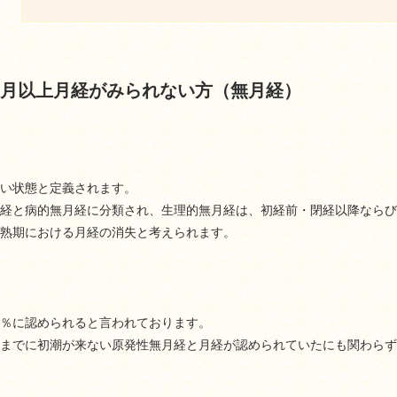
月以上月経がみられない方（無月経）
い状態と定義されます。
経と病的無月経に分類され、生理的無月経は、初経前・閉経以降ならび
熟期における月経の消失と考えられます。
4％に認められると言われております。
までに初潮が来ない原発性無月経と月経が認められていたにも関わらず