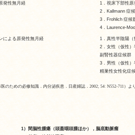
原発性無月経
1．視床下部性原
2．Kallmann 症
3．Frohlich 症候
4．Laurence-Mo
ンによる原発性無月経
1．真性半陰陽（
2．女性（仮性）
副腎性器症候群
3．男性（仮性）
精巣性女性化症
のための必修知識．内分泌疾患．日産婦誌．2002; 54: N552-711）よ
1）間脳性腫瘍（頭蓋咽頭腫ほか），脳底動脈瘤