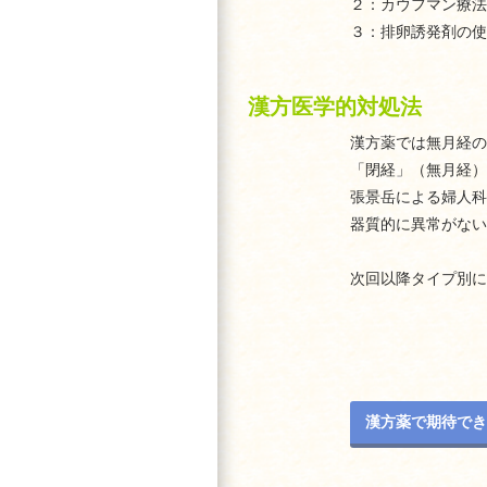
２：カウフマン療法
３：排卵誘発剤の使
漢方医学的対処法
漢方薬では無月経の
「閉経」（無月経）
張景岳による婦人科
器質的に異常がない
次回以降タイプ別に
漢方薬で期待でき