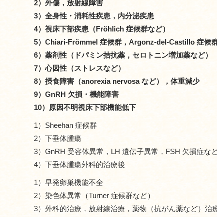
2）外傷，放射線障害
3）全身性・消耗性疾患，内分泌疾患
4）視床下部疾患（Fröhlich 症候群など）
5）Chiari-Frömmel 症候群，Argonz-del-Castillo 症候
6）薬剤性（ドパミン拮抗薬，セロトニン増加薬など）
7）心因性（ストレスなど）
8）摂食障害（anorexia nervosa など），体重減少
9）GnRH 欠損・機能障害
10）原因不明視床下部機能低下
1）Sheehan 症候群
2）下垂体腫瘍
3）GnRH 受容体異常，LH 遺伝子異常，FSH 欠損症な
4）下垂体腫瘍外科的治療後
1）早発卵巣機能不全
2）染色体異常（Turner 症候群など）
3）外科的治療，放射線治療，薬物（抗がん薬など）治