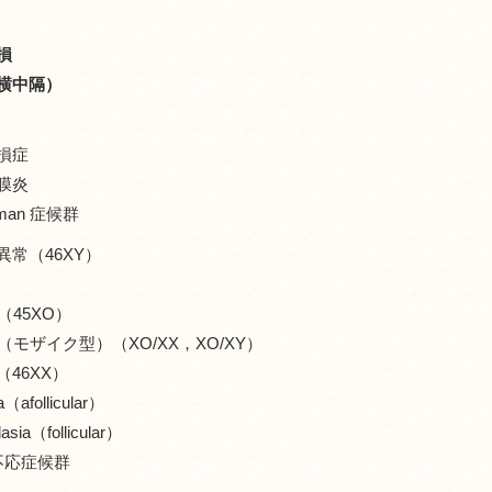
損
横中隔）
損症
膜炎
man 症候群
異常（46XY）
群（45XO）
候群（モザイク型）（XO/XX，XO/XY）
46XX）
a（afollicular）
asia（follicular）
 不応症候群